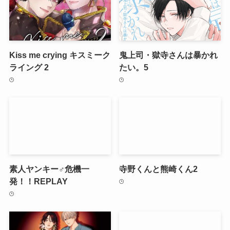
Kiss me crying キスミーク
鬼上司・獄寺さんは暴かれ
ライング 2
たい。5
素人ヤンキー♂危機一
寺野くんと熊崎くん2
発！！REPLAY