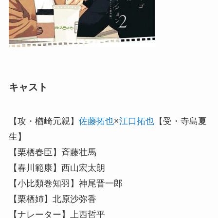
キャスト
【攻・楢崎元親】
佐藤拓也
×
江口拓也
【受・寺島夏
生】
【栗栖春臣】斉藤壮馬
【春川範康】西山宏太朗
【小比類巻知羽】神尾晋一郎
【栗栖姉】北原沙弥香
【ナレーター】上西哲平