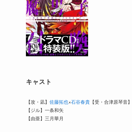
キャスト
【攻・凪】
佐藤拓也
×
石谷春貴
【受・合津原琴音
【ジル】一条和矢
【由亜】三月華月