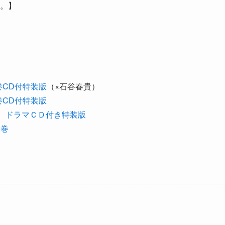
す。】
巻CD付特装版
（×石谷春貴）
巻CD付特装版
) ドラマＣＤ付き特装版
2巻