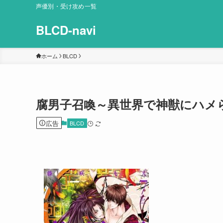
声優別・受け攻め一覧
BLCD-navi
ホーム
BLCD
腐男子召喚～異世界で神獣にハメら
広告
BLCD