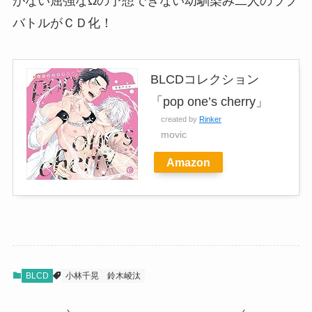
がない屈強なΩの予想できない幼馴染み二人のラブ
バトルがＣＤ化！
BLCDコレクション
「pop one’s cherry」
created by
Rinker
movic
Amazon
BLCD
小林千晃
鈴木崚汰