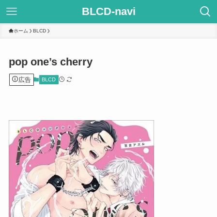
BLCD-navi
ホーム
BLCD
pop one’s cherry
広告
BLCD