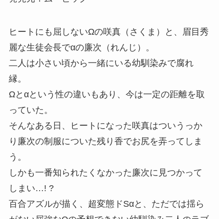
ヒートにも屈しないΩの咲真（さくま）と、眉目秀
麗な生徒会長でαの廉次（れんじ）。
二人は小さい頃から一緒にいる幼馴染みで腐れ
縁。
Ωとαという性の違いもあり、今は一定の距離を取
っていた。
そんなある日、ヒートになった咲真はついうっか
り廉次の制服についた残り香でお尻を弄ってしま
う。
しかも一番知られたくなかった廉次に見つかって
しまい…! ?
百合アズルが描く、超変態ドSαと、ただでは揺ら