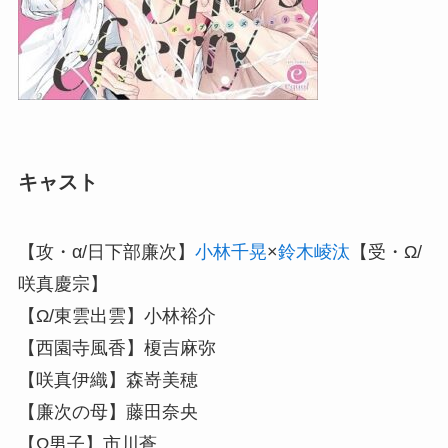
キャスト
【攻・α/日下部廉次】
小林千晃
×
鈴木崚汰
【受・Ω/
咲真慶宗】
【Ω/東雲出雲】小林裕介
【西園寺風香】榎吉麻弥
【咲真伊織】森嵜美穂
【廉次の母】藤田奈央
【Ω男子】市川蒼