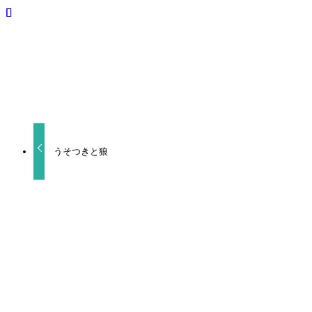
URLをコピーしました！
うそつきと狼
関連記事
ヒーリングパラドックス