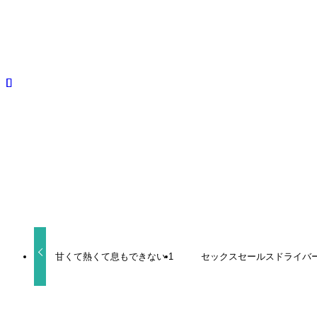
created by
Rinker
Amazon
BLCD
興津和幸
駒田航
よかったらシェアしてね！
URLをコピーしました！
甘くて熱くて息もできない 1
セックスセールスドライバ
関連記事