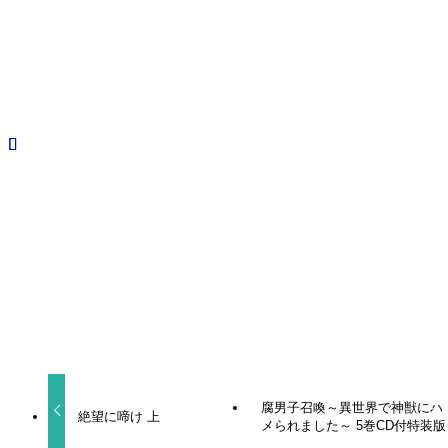
Amazon
シリーズ
絶望に啼け 上
絶望に啼け 下
BLCD
よかったらシェアしてね！
URLをコピーしました！
腐男子召喚～異世界で神獣にハ
絶望に啼け 上
メられました～ 5巻CD付特装版