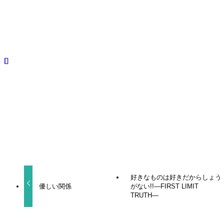
Amazon
BLCD
三木眞一郎
佐藤晴男
堀内賢雄
岸尾大輔
成田剣
森川智之
櫻
井孝宏
神谷浩史
緑川光
よかったらシェアしてね！
URLをコピーしました！
好きなものは好きだからしょう
優しい関係
がない!!―FIRST LIMIT
TRUTH―
関連記事