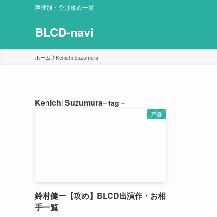
声優別・受け攻め一覧
BLCD-navi
ホーム
Kenichi Suzumura
Kenichi Suzumura
– tag –
声優
鈴村健一【攻め】BLCD出演作・お相
手一覧