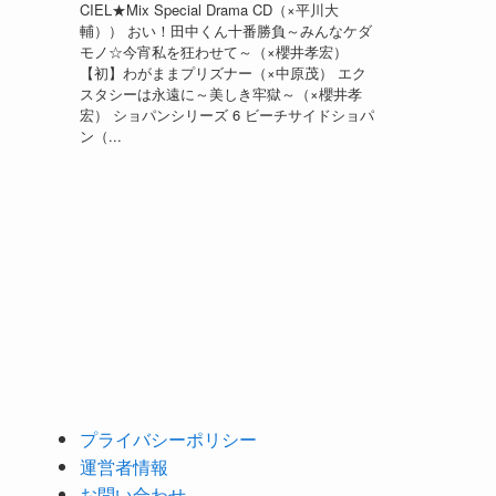
CIEL★Mix Special Drama CD（×平川大
輔）） おい！田中くん十番勝負～みんなケダ
モノ☆今宵私を狂わせて～（×櫻井孝宏）
【初】わがままプリズナー（×中原茂） エク
スタシーは永遠に～美しき牢獄～（×櫻井孝
宏） ショパンシリーズ 6 ビーチサイドショパ
ン（...
プライバシーポリシー
運営者情報
お問い合わせ