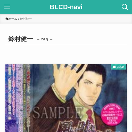
BLCD-navi
ホーム
鈴村健一
鈴村健一
– tag –
BLCD