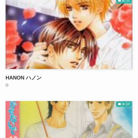
BLCD
HANON ハノン
BLCD