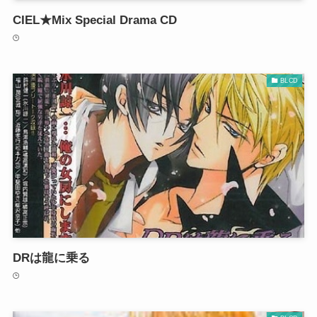
CIEL★Mix Special Drama CD
BLCD
DRは龍に乗る