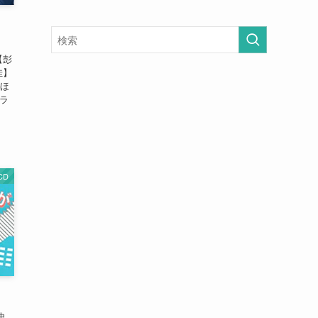
【彭
佳】
 ほ
イラ
CD
史