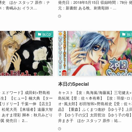
博史 ほか スタッフ 原作：ナ
発売日：2018年5月15日 収録時間：78分 
：青嶋みお イラス...
元：新書館 ある晩、刺青彫師・...
BLCD
BL
本日のSpecial
・エドワード】成田剣×野島裕
キャスト 【攻：鳥海嵐/海藤嵐】三宅健太
生】 【ヒュー】楠大典 【ター
島拓篤【受：佐々本有希】 【攻：羽柴･ロ
【リドリー】千葉一伸 【店主】
オ･風太郎】杉田智和×野島裕史【受：佐々
】松尾大亮 【来場者】遠藤大智
晶】 【重森】ふくまつ進紗 【ゆう子】上
：あすま理彩 脚本：秋月みどり
子 【ゆう子の父】太田哲治 【ゆう子の母
 発売日： 2...
井まき子 ほか スタッフ 原作：祐...