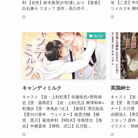
利 【女性】鈴木亜里沙/杉浦しおり 【患者】
浩 【二見】中
白石兼斗 スタッフ 原作：高久尚子...
ツメカズキ 脚本
BLCD
キャンディミルク
英国紳士
キャスト 【攻・上杉紀章】佐藤拓也×野島裕
キャスト 【攻
史【受・嘉島匠】 【攻・上杉(兄)】興津和幸×
史【受・香乃菜
村瀬歩【受・来海あつむ】 【倉田】増元拓也
ナー】大川透 
【受付の青年、ウェイター】南雲大輔 【獅
吉開清人 【男
堂、黒川】菊池幸利 【MILK】寺島惇太 【角
スタッフ 原作
谷】中務貴幸 【博明、沢口】石川賢...
イラスト：明神翼