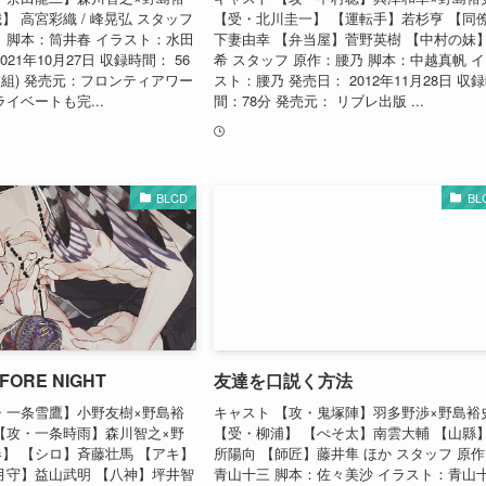
 高宮彩織 / 峰晃弘 スタッフ
【受・北川圭一】 【運転手】若杉亨 【同
 脚本：筒井春 イラスト：水田
下妻由幸 【弁当屋】菅野英樹 【中村の妹
21年10月27日 収録時間： 56
希 スタッフ 原作：腰乃 脚本：中越真帆 
枚組) 発売元：フロンティアワー
スト：腰乃 発売日： 2012年11月28日 収
イベートも完...
間：78分 発売元： リブレ出版 ...
BLCD
BL
FORE NIGHT
友達を口説く方法
・一条雪鷹】小野友樹×野島裕
キャスト 【攻・鬼塚陣】羽多野渉×野島裕
【攻・一条時雨】森川智之×野
【受・柳浦】 【ぺそ太】南雲大輔 【山縣
】 【シロ】斉藤壮馬 【アキ】
所陽向 【師匠】藤井隼 ほか スタッフ 原
月守】益山武明 【八神】坪井智
青山十三 脚本：佐々美沙 イラスト：青山