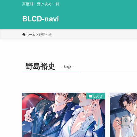
声優別・受け攻め一覧
BLCD-navi
ホーム
野島裕史
野島裕史
– tag –
BLCD