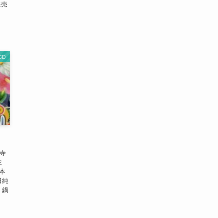
発売
CD
×寺
ミ
本
田純
】鍋