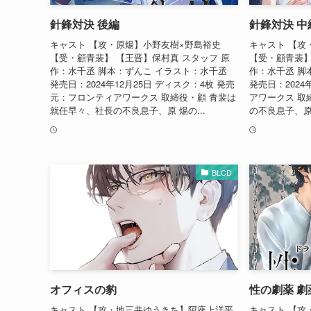
針鋒対決 後編
針鋒対決 中
キャスト 【攻・原煬】小野友樹×野島裕史
キャスト 【攻
【受・顧青裴】 【王晋】保村真 スタッフ 原
【受・顧青裴】
作：水千丞 脚本：ずんこ イラスト：水千丞
作：水千丞 脚
発売日：2024年12月25日 ディスク：4枚 発売
発売日：2024
元：フロンティアワークス 取締役・顧 青裴は
アワークス 取
就任早々、社長の不良息子、原 煬の...
の不良息子、原
BLCD
オフィスの豹
性の劇薬 劇
キャスト 【攻・地三井ゆうきち】阿座上洋平
キャスト 【攻