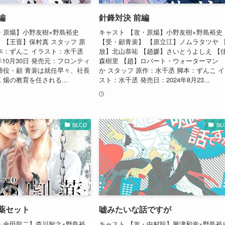
編
針鋒対決 前編
・原煬】小野友樹×野島裕史
キャスト 【攻・原煬】小野友樹×野島裕史
 【王晋】保村真 スタッフ 原
【受・顧青裴】 【原立江】ノムラタツヤ 
本：ずんこ イラスト：水千丞
放】北山恭祐 【趙媛】さいとうよしえ 【
年10月30日 発売元：フロンティ
森樹里 【趙】ロバート・ウォーターマン
締役・顧 青裴は就任早々、社長
か スタッフ 原作：水千丞 脚本：ずんこ 
 煬の教育を任される...
スト：水千丞 発売日：2024年8月23...
BLCD
BL
薬セット
嘘みたいな話ですが
・余田龍二】森川智之×野島裕
キャスト 【攻・中村聡】興津和幸×野島裕