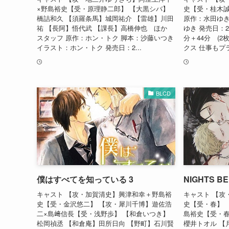
×野島裕史【受・原理静二郎】 【大黒シバ】
史【受・桂木誠】
橋詰和久 【須羅条馬】城岡祐介 【雷雄】川田
原作：水田ゆき
祐 【長阿】悟代武 【課長】高橋伸也 ほか
ゆき 発売日：20
スタッフ 原作：ホン・トク 脚本：沙藤いつき
分＋44分 (2
イラスト：ホン・トク 発売日：2...
クス 仕事もプラ
BLCD
僕はすべてを知っている 3
NIGHTS BE
キャスト 【攻・加賀清史】興津和幸＋野島裕
キャスト 【攻
史【受・金沢悠二】 【攻・犀川千博】遊佐浩
史【受・春】 
二×島﨑信長【受・浅野歩】 【和倉いつき】
島裕史【受・春
松岡禎丞 【和倉庵】田所日向 【野町】石川賢
櫻井トオル 【