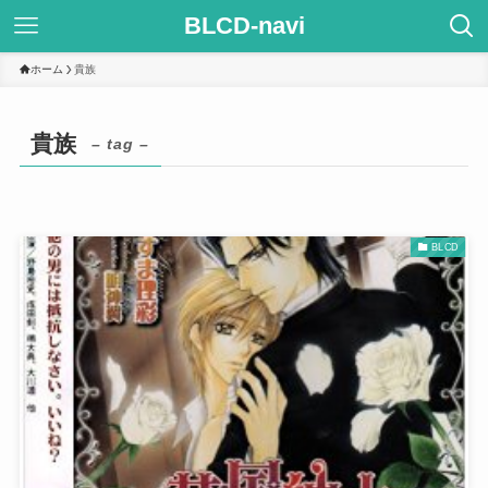
BLCD-navi
ホーム
貴族
貴族
– tag –
BLCD