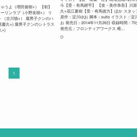
斗【受・有馬耕平】 【攻・美作恭吾】川
ゃうよ（増田俊樹×） 【初】
久×花江夏樹【受・有馬彼方】ほか スタッ
ーリンラブ（小野友樹×） リ
原作：淀川ゆお 脚本：suito イラスト：淀
s－（古川慎×） 腐男子クンのハ
お 発売日：2014年11月26日 収録時間：70
原慶久×) 腐男子クンのシトラス
発売元：フロンティアワークス 椎...
×)
1