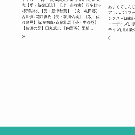
志【受・新発田諒】 【攻・燕弥彦】羽多野渉
あまくてしんじ
×野島裕史【受・新津秋葉】 【攻・亀田葵】
アキハバラフォ
古川慎×花江夏樹【受・荻川佑成】 【攻・佐
ンクス－Link
渡隆晃】新垣樽助×斉藤壮馬【受・中条忍】
ニーデイズ(川
【佐渡の兄】田丸篤志 【内野巻】里郁...
デイズ(川原慶久