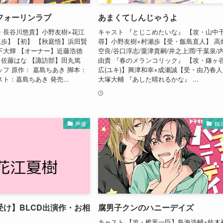
フォーリンラブ
あまくてしんじゃうよ
・長谷川悠貴】小野友樹×花江
キャスト 『とじこめたいな』 【攻・山中
歩】【初】 【秋庭悟】浜田賢
尋】小野友樹×村瀬歩【受・飯島直人】 高
下大輝 【オーナー】近藤浩徳
空良/谷口淳志/粟津貴嗣/井之上潤/千葉泉/
佐藤はな 【諏訪部】田丸篤
由貴 『春のメランコリック』 【攻・鎌ヶ
ッフ 原作： 嘉島ちあき 脚本：
広(ユキ)】興津和幸×成瀬誠【受・由乃春
ト：嘉島ちあき 発売...
大塚大輔 『あした晴れるかな』 ...
声優
BL
受け】BLCD出演作・お相
腐男子クンのハニーデイズ
キャスト 【攻・椎葉一臣】鳥海浩輔×鈴木