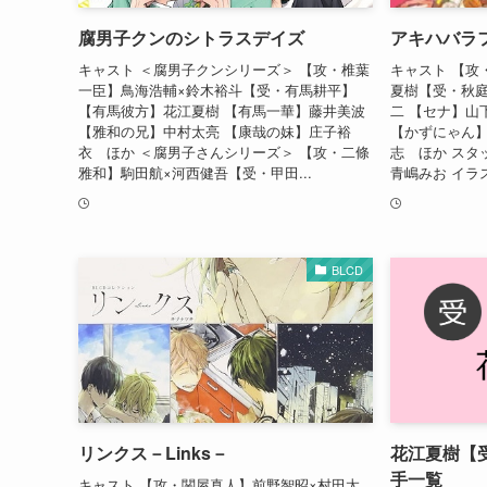
腐男子クンのシトラスデイズ
アキハバラ
キャスト ＜腐男子クンシリーズ＞ 【攻・椎葉
キャスト 【攻
一臣】鳥海浩輔×鈴木裕斗【受・有馬耕平】
夏樹【受・秋庭
【有馬彼方】花江夏樹 【有馬一華】藤井美波
二 【セナ】山
【雅和の兄】中村太亮 【康哉の妹】庄子裕
【かずにゃん】
衣 ほか ＜腐男子さんシリーズ＞ 【攻・二條
志 ほか スタ
雅和】駒田航×河西健吾【受・甲田...
青嶋みお イラス
BLCD
リンクス－Links－
花江夏樹【
手一覧
キャスト 【攻・関屋真人】前野智昭×村田太