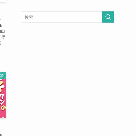
千
畑
内山
谷行
人】
CD
裕