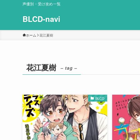
声優別・受け攻め一覧
BLCD-navi
ホーム
花江夏樹
花江夏樹
– tag –
BLCD