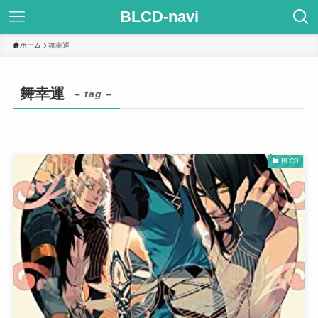
BLCD-navi
ホーム
舞幸運
舞幸運
– tag –
BLCD