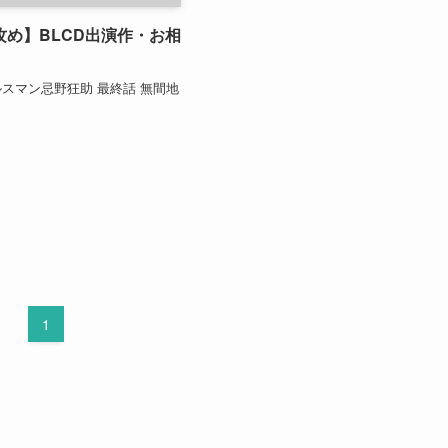
攻め】BLCD出演作・お相
スマン忌野狂助 最終話 無間地
1