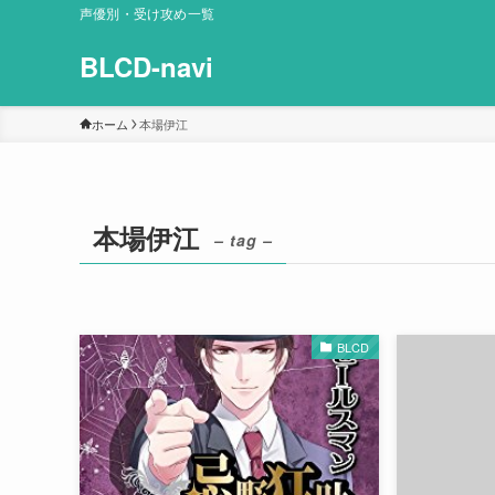
声優別・受け攻め一覧
BLCD-navi
ホーム
本場伊江
本場伊江
– tag –
BLCD