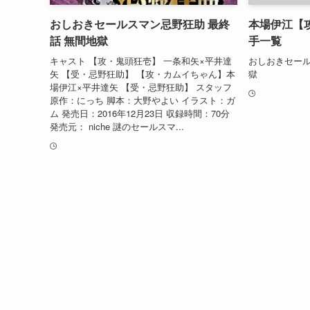
おしおきセールスマン忌野狂助 最終
本場伊江【
話 無間地獄
手一覧
キャスト 【攻・鬼頭狂壱】 一条和矢×平井達
おしおきセール
矢 【受・忌野狂助】 【攻・カムイちゃん】本
獄
場伊江×平井達矢 【受・忌野狂助】 スタッフ
原作：にっち 脚本：大野やよい イラスト：ガ
ム 発売日：2016年12月23日 収録時間：70分
発売元： niche 謎のセールスマ...