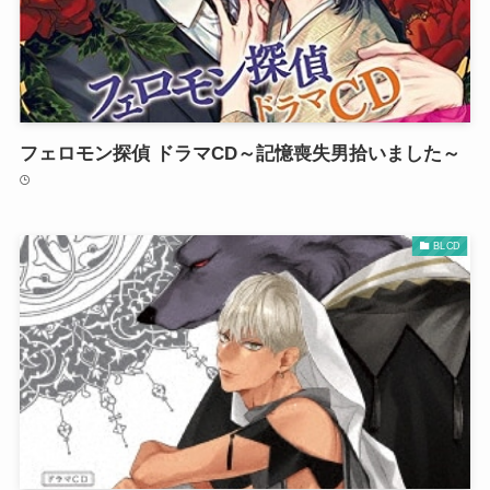
フェロモン探偵 ドラマCD～記憶喪失男拾いました～
BLCD