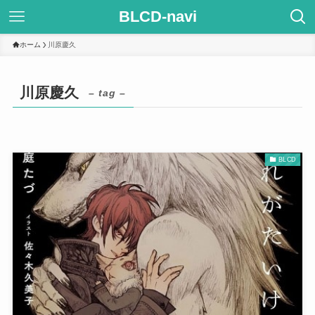
BLCD-navi
ホーム
川原慶久
川原慶久
– tag –
BLCD