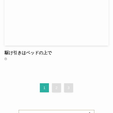
駆け引きはベッドの上で
1
2
3