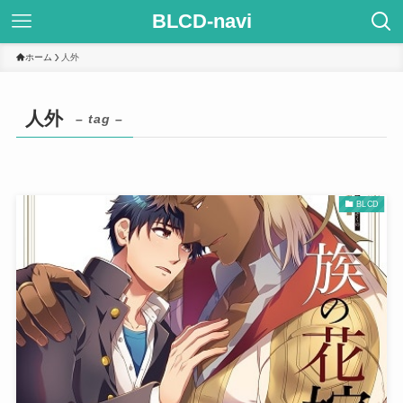
BLCD-navi
ホーム
人外
人外
– tag –
BLCD