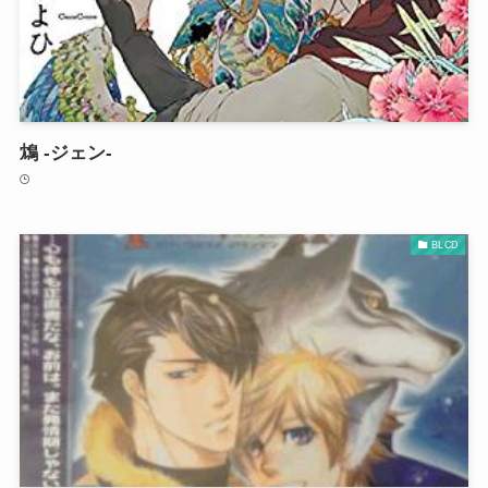
鴆 -ジェン-
BLCD