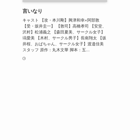
言いなり
キャスト 【攻・本川剛】興津和幸×阿部敦
【受・坂井圭一】 【敦司】高橋孝司 【安堂、
沢村】松浦義之 【森田夏美、サークル女子】
塙愛美 【木村、サークル男子】長南翔太 【坂
井桜、おばちゃん、サークル女子】渡邉佳美
スタッフ 原作：丸木文華 脚本：五...